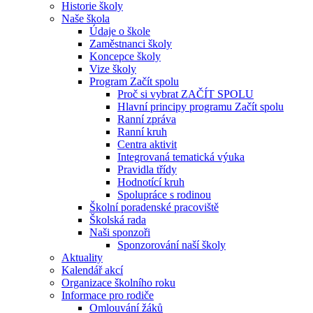
Historie školy
Naše škola
Údaje o škole
Zaměstnanci školy
Koncepce školy
Vize školy
Program Začít spolu
Proč si vybrat ZAČÍT SPOLU
Hlavní principy programu Začít spolu
Ranní zpráva
Ranní kruh
Centra aktivit
Integrovaná tematická výuka
Pravidla třídy
Hodnotící kruh
Spolupráce s rodinou
Školní poradenské pracoviště
Školská rada
Naši sponzoři
Sponzorování naší školy
Aktuality
Kalendář akcí
Organizace školního roku
Informace pro rodiče
Omlouvání žáků