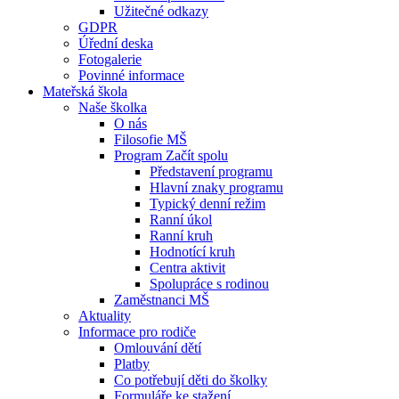
Užitečné odkazy
GDPR
Úřední deska
Fotogalerie
Povinné informace
Mateřská škola
Naše školka
O nás
Filosofie MŠ
Program Začít spolu
Představení programu
Hlavní znaky programu
Typický denní režim
Ranní úkol
Ranní kruh
Hodnotící kruh
Centra aktivit
Spolupráce s rodinou
Zaměstnanci MŠ
Aktuality
Informace pro rodiče
Omlouvání dětí
Platby
Co potřebují děti do školky
Formuláře ke stažení