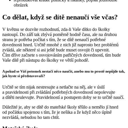
obrázek
Co dělat, když se dítě nenaučí vše včas?
V květnu se dozvíte rozhodnutí, zda-li Vaše dítko do školky
nastoupí. Do září tak zbývá poměrně hodně času, ale na druhou
stranu je potřeba počítat s tím, že se dítě nenaučí potřebné
dovednosti hned. Určitě mnohé z nich již naprosto bez problémů
zvládá, ale některé si asi ještě bude muset osvojit či upevnit.
Čím dříve začnete s osvojováním patřičných dovedností, tím bude
Vaše dítě při nástupu do školky ve větší pohodě.
A pokud se Váš potomek nestačí něco naučit, anebo mu to prostě nepůjde tak,
jak byste si představovali?
Určitě se tím nijak nestresujte a netlačte na něj, ale v úsilí
a pravidelnosti při zvládání potřebných dovedností nepolevujte
a dítěti neulevujte. Pravidelností a postupem doby se to určitě naučí.
Důležité je, aby se dítě do mateřské školy těšilo a nemělo jí hned
od počátku spojenou s tím, že je nešika a že když něco úplně
nezvládá, nebudou ho tam chtít.