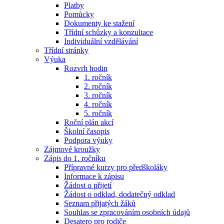
Platby
Pomůcky
Dokumenty ke stažení
Třídní schůzky a konzultace
Individuální vzdělávání
Třídní stránky
Výuka
Rozvrh hodin
1. ročník
2. ročník
3. ročník
4. ročník
5. ročník
Roční plán akcí
Školní časopis
Podpora výuky
Zájmové kroužky
Zápis do 1. ročníku
Přípravné kurzy pro předškoláky
Informace k zápisu
Žádost o přijetí
Žádost o odklad, dodatečný odklad
Seznam přijatých žáků
Souhlas se zpracováním osobních údajů
Desatero pro rodiče