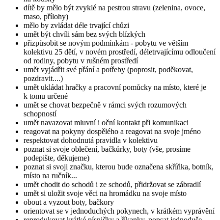
dítě by mělo být zvyklé na pestrou stravu (zelenina, ovoce,
maso, přílohy)
mělo by zvládat déle trvající chůzi
umět být chvíli sám bez svých blízkých
přizpůsobit se novým podmínkám - pobytu ve větším
kolektivu 25 dětí, v novém prostředí, déletrvajícímu odloučení
od rodiny, pobytu v rušném prostředí
umět vyjádřit své přání a potřeby (poprosit, poděkovat,
pozdravit....)
umět ukládat hračky a pracovní pomůcky na místo, které je
k tomu určené
umět se chovat bezpečně v rámci svých rozumových
schopností
umět navazovat mluvní i oční kontakt při komunikaci
reagovat na pokyny dospělého a reagovat na svoje jméno
respektovat dohodnutá pravidla v kolektivu
poznat si svoje oblečení, bačkůrky, boty (vše, prosíme
podepište, děkujeme)
poznat si svoji značku, kterou bude označena skříňka, botník,
místo na ručník...
umět chodit do schodů i ze schodů, přidržovat se zábradlí
umět si uložit svoje věci na hromádku na svoje místo
obout a vyzout boty, bačkory
orientovat se v jednoduchých pokynech, v krátkém vyprávění
reprodukovat krátké písničky a říkanky, popsat jednoduše