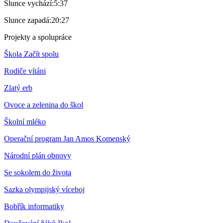
Slunce vychází:
5:37
Slunce zapadá:
20:27
Projekty a spolupráce
Škola Začít spolu
Rodiče vítáni
Zlatý erb
Ovoce a zelenina do škol
Školní mléko
Operační program Jan Amos Komenský
Národní plán obnovy
Se sokolem do života
Sazka olympijský víceboj
Bobřík informatiky