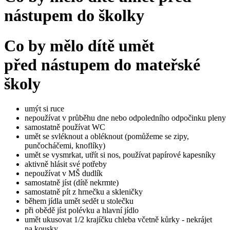
nástupem do školky
Co by mělo dítě umět
před nástupem do mateřské
školy
umýt si ruce
nepoužívat v průběhu dne nebo odpoledního odpočinku pleny
samostatně používat WC
umět se svléknout a obléknout (pomůžeme se zipy,
punčocháčemi, knoflíky)
umět se vysmrkat, utřít si nos, používat papírové kapesníky
aktivně hlásit své potřeby
nepoužívat v MŠ dudlík
samostatně jíst (dítě nekrmte)
samostatně pít z hrnečku a skleničky
během jídla umět sedět u stolečku
při obědě jíst polévku a hlavní jídlo
umět ukusovat 1/2 krajíčku chleba včetně kůrky - nekrájet
na kousky