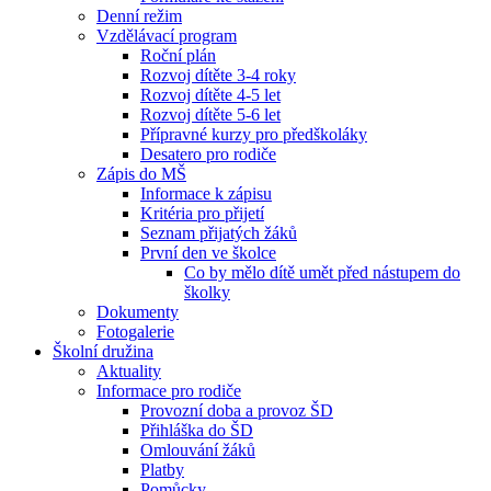
Denní režim
Vzdělávací program
Roční plán
Rozvoj dítěte 3-4 roky
Rozvoj dítěte 4-5 let
Rozvoj dítěte 5-6 let
Přípravné kurzy pro předškoláky
Desatero pro rodiče
Zápis do MŠ
Informace k zápisu
Kritéria pro přijetí
Seznam přijatých žáků
První den ve školce
Co by mělo dítě umět před nástupem do
školky
Dokumenty
Fotogalerie
Školní družina
Aktuality
Informace pro rodiče
Provozní doba a provoz ŠD
Přihláška do ŠD
Omlouvání žáků
Platby
Pomůcky