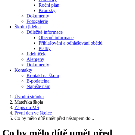
Roční plán
Kroužky
Dokumenty
Fotogalerie
Školní jídelna
Důležité informace
Obecné informace
Přihlašování a odhlašování obědů
Platby
Jídelníček
Alergeny
Dokumenty
Kontakty
Kontakt na školu
E-podatelna
Napište nám
Úvodní stránka
Mateřská škola
Zápis do MŠ
První den ve školce
Co by mělo dítě umět před nástupem do...
Co by mělo dítě umět před