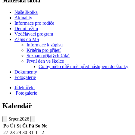
Mateřská škola
Naše školka
Aktuality
Informace pro rodiče
Denní režim
Vzdělávací program
Zápis do MŠ
Informace k zápisu
Kritéria pro přijetí
Seznam přijatých žáků
První den ve školce
Co by mělo dítě umět před nástupem do školky
Dokumenty
Fotogalerie
Jídelníček
Fotogalerie
Kalendář
Srpen
2026
Po
Út
St
Čt
Pá
So
Ne
27
28
29
30
31
1
2