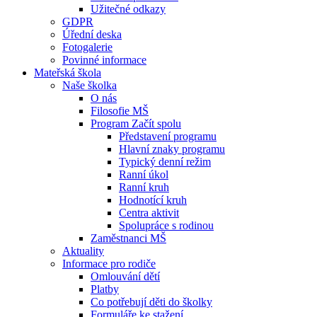
Užitečné odkazy
GDPR
Úřední deska
Fotogalerie
Povinné informace
Mateřská škola
Naše školka
O nás
Filosofie MŠ
Program Začít spolu
Představení programu
Hlavní znaky programu
Typický denní režim
Ranní úkol
Ranní kruh
Hodnotící kruh
Centra aktivit
Spolupráce s rodinou
Zaměstnanci MŠ
Aktuality
Informace pro rodiče
Omlouvání dětí
Platby
Co potřebují děti do školky
Formuláře ke stažení