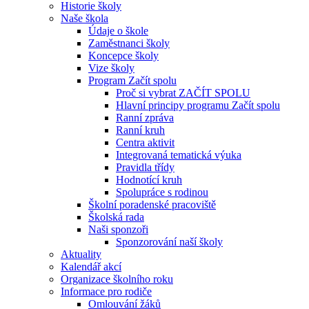
Historie školy
Naše škola
Údaje o škole
Zaměstnanci školy
Koncepce školy
Vize školy
Program Začít spolu
Proč si vybrat ZAČÍT SPOLU
Hlavní principy programu Začít spolu
Ranní zpráva
Ranní kruh
Centra aktivit
Integrovaná tematická výuka
Pravidla třídy
Hodnotící kruh
Spolupráce s rodinou
Školní poradenské pracoviště
Školská rada
Naši sponzoři
Sponzorování naší školy
Aktuality
Kalendář akcí
Organizace školního roku
Informace pro rodiče
Omlouvání žáků