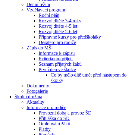
Denní režim
Vzdělávací program
Roční plán
Rozvoj dítěte 3-4 roky
Rozvoj dítěte 4-5 let
Rozvoj dítěte 5-6 let
Přípravné kurzy pro předškoláky
Desatero pro rodiče
Zápis do MŠ
Informace k zápisu
Kritéria pro přijetí
Seznam přijatých žáků
První den ve školce
Co by mělo dítě umět před nástupem do
školky
Dokumenty
Fotogalerie
Školní družina
Aktuality
Informace pro rodiče
Provozní doba a provoz ŠD
Přihláška do ŠD
Omlouvání žáků
Platby
Pomůcky