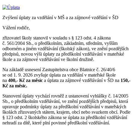
Zvýšení úplaty za vzdělání v MŠ a za zájmové vzdělání v ŠD
Vážení rodiče,
zřizovatel školy stanovil v souladu s § 123 odst. 4 zákona
č. 561/2004 Sb., o předškolním, základním, středním, vyšším
odborném a jiném vzdělávání (školský zákon), ve znění pozdějších
předpisů, novou výši úplaty za předškolní vzdělávání v mateřské
škole a za zájmové vzdělávání ve školní družině.
Na základě usnesení Zastupitelstva obce Blatnice č. 26/40/6
se od 1. 9. 2026 zvyšuje úplata za vzdělání v mateřské škole
na
400,- Kč za měsíc
a úplata za zájmové vzdělávání v ŠD na
150,-
Kč za měsíc.
Stanovení úplaty vychází rovněž z ustanovení vyhlášky č. 14/2005
Sb., o předškolním vzdělávání, ve znění pozdějších předpisů, která
upravuje podmínky úplaty za předškolní vzdělávání v mateřských
školách zřizovaných státem, krajem, obcí nebo svazkem obcí. Podle
§ 123 odst. 2 školského zákona se úplata za předškolní vzdělávání
nehradí za dítě, které plní povinné předškolní vzdělávání.