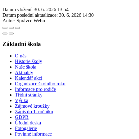
Datum vložení:
30. 6. 2026 13:54
Datum poslední aktualizace:
30. 6. 2026 14:30
Autor:
Správce Webu
Základní škola
O nás
Historie školy
Naše škola
Aktuality
Kalendář akcí
Organizace školního roku
Informace pro rodiče
Třídní stránky
Výuka
Zájmové kroužky
Zápis do 1. ročníku
GDPR
Úřední deska
Fotogalerie
Povinné informace