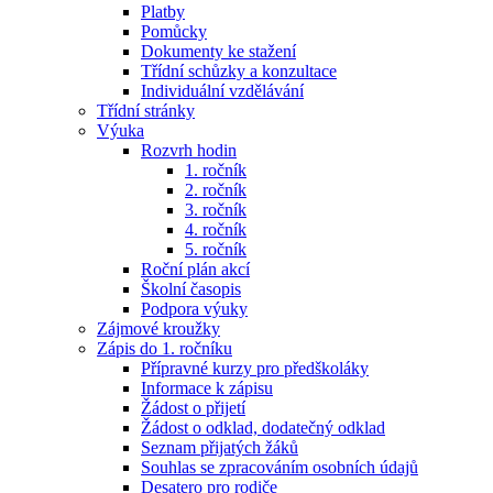
Platby
Pomůcky
Dokumenty ke stažení
Třídní schůzky a konzultace
Individuální vzdělávání
Třídní stránky
Výuka
Rozvrh hodin
1. ročník
2. ročník
3. ročník
4. ročník
5. ročník
Roční plán akcí
Školní časopis
Podpora výuky
Zájmové kroužky
Zápis do 1. ročníku
Přípravné kurzy pro předškoláky
Informace k zápisu
Žádost o přijetí
Žádost o odklad, dodatečný odklad
Seznam přijatých žáků
Souhlas se zpracováním osobních údajů
Desatero pro rodiče