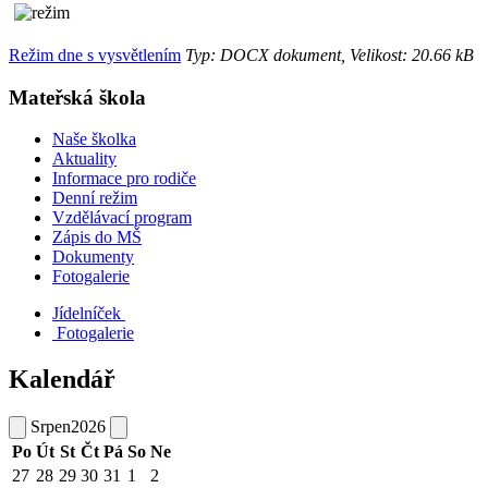
Režim dne s vysvětlením
Typ: DOCX dokument, Velikost: 20.66 kB
Mateřská škola
Naše školka
Aktuality
Informace pro rodiče
Denní režim
Vzdělávací program
Zápis do MŠ
Dokumenty
Fotogalerie
Jídelníček
Fotogalerie
Kalendář
Srpen
2026
Po
Út
St
Čt
Pá
So
Ne
27
28
29
30
31
1
2