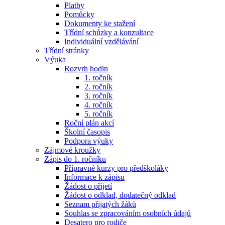
Platby
Pomůcky
Dokumenty ke stažení
Třídní schůzky a konzultace
Individuální vzdělávání
Třídní stránky
Výuka
Rozvrh hodin
1. ročník
2. ročník
3. ročník
4. ročník
5. ročník
Roční plán akcí
Školní časopis
Podpora výuky
Zájmové kroužky
Zápis do 1. ročníku
Přípravné kurzy pro předškoláky
Informace k zápisu
Žádost o přijetí
Žádost o odklad, dodatečný odklad
Seznam přijatých žáků
Souhlas se zpracováním osobních údajů
Desatero pro rodiče