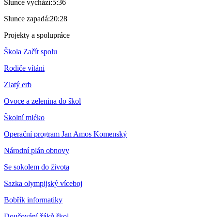
Slunce vychází:
5:36
Slunce zapadá:
20:28
Projekty a spolupráce
Škola Začít spolu
Rodiče vítáni
Zlatý erb
Ovoce a zelenina do škol
Školní mléko
Operační program Jan Amos Komenský
Národní plán obnovy
Se sokolem do života
Sazka olympijský víceboj
Bobřík informatiky
Doučování žáků škol