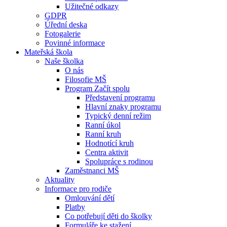
Užitečné odkazy
GDPR
Úřední deska
Fotogalerie
Povinné informace
Mateřská škola
Naše školka
O nás
Filosofie MŠ
Program Začít spolu
Představení programu
Hlavní znaky programu
Typický denní režim
Ranní úkol
Ranní kruh
Hodnotící kruh
Centra aktivit
Spolupráce s rodinou
Zaměstnanci MŠ
Aktuality
Informace pro rodiče
Omlouvání dětí
Platby
Co potřebují děti do školky
Formuláře ke stažení