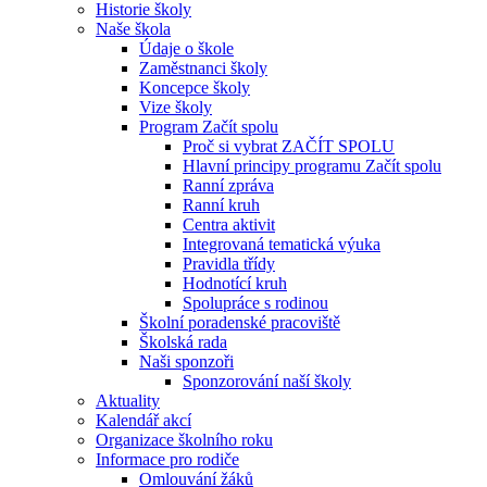
Historie školy
Naše škola
Údaje o škole
Zaměstnanci školy
Koncepce školy
Vize školy
Program Začít spolu
Proč si vybrat ZAČÍT SPOLU
Hlavní principy programu Začít spolu
Ranní zpráva
Ranní kruh
Centra aktivit
Integrovaná tematická výuka
Pravidla třídy
Hodnotící kruh
Spolupráce s rodinou
Školní poradenské pracoviště
Školská rada
Naši sponzoři
Sponzorování naší školy
Aktuality
Kalendář akcí
Organizace školního roku
Informace pro rodiče
Omlouvání žáků