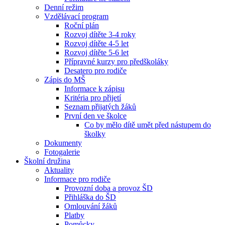
Denní režim
Vzdělávací program
Roční plán
Rozvoj dítěte 3-4 roky
Rozvoj dítěte 4-5 let
Rozvoj dítěte 5-6 let
Přípravné kurzy pro předškoláky
Desatero pro rodiče
Zápis do MŠ
Informace k zápisu
Kritéria pro přijetí
Seznam přijatých žáků
První den ve školce
Co by mělo dítě umět před nástupem do
školky
Dokumenty
Fotogalerie
Školní družina
Aktuality
Informace pro rodiče
Provozní doba a provoz ŠD
Přihláška do ŠD
Omlouvání žáků
Platby
Pomůcky