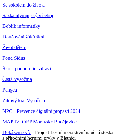
Se sokolem do života
Sazka olympijský víceboj
Bobřík informatiky
Doučování žáků škol
Život dětem
Fond Sidus
Škola podporující zdraví
Čistá Vysočina
Pangea
Zdravý kraj Vysočina
NPO - Prevence digitální propasti 2024
MAP IV_ORP Moravské Budějovice
Dokážeme víc
- Projekt Lesní interaktivní naučná stezka
s přírodními herními prvky v Blatnici