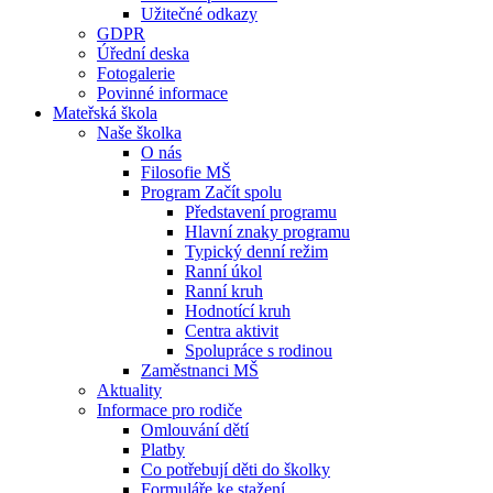
Užitečné odkazy
GDPR
Úřední deska
Fotogalerie
Povinné informace
Mateřská škola
Naše školka
O nás
Filosofie MŠ
Program Začít spolu
Představení programu
Hlavní znaky programu
Typický denní režim
Ranní úkol
Ranní kruh
Hodnotící kruh
Centra aktivit
Spolupráce s rodinou
Zaměstnanci MŠ
Aktuality
Informace pro rodiče
Omlouvání dětí
Platby
Co potřebují děti do školky
Formuláře ke stažení