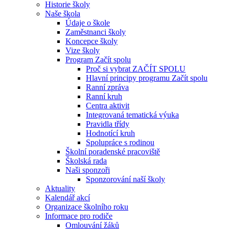
Historie školy
Naše škola
Údaje o škole
Zaměstnanci školy
Koncepce školy
Vize školy
Program Začít spolu
Proč si vybrat ZAČÍT SPOLU
Hlavní principy programu Začít spolu
Ranní zpráva
Ranní kruh
Centra aktivit
Integrovaná tematická výuka
Pravidla třídy
Hodnotící kruh
Spolupráce s rodinou
Školní poradenské pracoviště
Školská rada
Naši sponzoři
Sponzorování naší školy
Aktuality
Kalendář akcí
Organizace školního roku
Informace pro rodiče
Omlouvání žáků