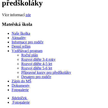
předškoláky
Více informací
zde
Mateřská škola
Naše školka
Aktuality
Informace pro rodiče
Denní režim
Vzdělávací program
Roční plán
Rozvoj dítěte 3-4 roky
Rozvoj dítěte 4-5 let
Rozvoj dítěte 5-6 let
Přípravné kurzy pro předškoláky
Desatero pro rodiče
Zápis do MŠ
Dokumenty
Fotogalerie
Jídelníček
Fotogalerie