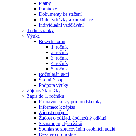
Platby
Pomůcky
Dokumenty ke stažení
Třídní schůzky a konzultace
Individuální vzdělávání
Třídní stránky
Výuka
Rozvrh hodin
1. ročník
2. ročník
3. ročník
4. ročník
5. ročník
Roční plán akcí
Školní časopis
Podpora výuky
Zájmové kroužky
Zápis do 1. ročníku
Přípravné kurzy pro předškoláky
Informace k zápisu
Žádost o přijetí
Žádost o odklad, dodatečný odklad
Seznam přijatých žáků
Souhlas se zpracováním osobních údajů
Desatero pro rodiče