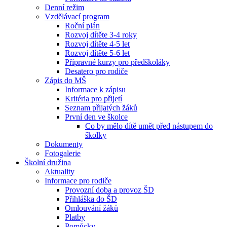
Denní režim
Vzdělávací program
Roční plán
Rozvoj dítěte 3-4 roky
Rozvoj dítěte 4-5 let
Rozvoj dítěte 5-6 let
Přípravné kurzy pro předškoláky
Desatero pro rodiče
Zápis do MŠ
Informace k zápisu
Kritéria pro přijetí
Seznam přijatých žáků
První den ve školce
Co by mělo dítě umět před nástupem do
školky
Dokumenty
Fotogalerie
Školní družina
Aktuality
Informace pro rodiče
Provozní doba a provoz ŠD
Přihláška do ŠD
Omlouvání žáků
Platby
Pomůcky