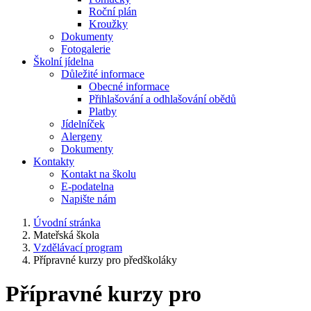
Roční plán
Kroužky
Dokumenty
Fotogalerie
Školní jídelna
Důležité informace
Obecné informace
Přihlašování a odhlašování obědů
Platby
Jídelníček
Alergeny
Dokumenty
Kontakty
Kontakt na školu
E-podatelna
Napište nám
Úvodní stránka
Mateřská škola
Vzdělávací program
Přípravné kurzy pro předškoláky
Přípravné kurzy pro