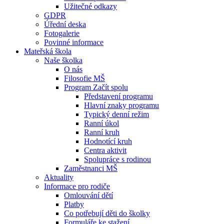
Užitečné odkazy
GDPR
Úřední deska
Fotogalerie
Povinné informace
Mateřská škola
Naše školka
O nás
Filosofie MŠ
Program Začít spolu
Představení programu
Hlavní znaky programu
Typický denní režim
Ranní úkol
Ranní kruh
Hodnotící kruh
Centra aktivit
Spolupráce s rodinou
Zaměstnanci MŠ
Aktuality
Informace pro rodiče
Omlouvání dětí
Platby
Co potřebují děti do školky
Formuláře ke stažení