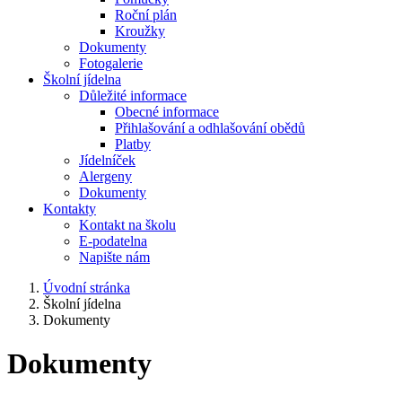
Roční plán
Kroužky
Dokumenty
Fotogalerie
Školní jídelna
Důležité informace
Obecné informace
Přihlašování a odhlašování obědů
Platby
Jídelníček
Alergeny
Dokumenty
Kontakty
Kontakt na školu
E-podatelna
Napište nám
Úvodní stránka
Školní jídelna
Dokumenty
Dokumenty