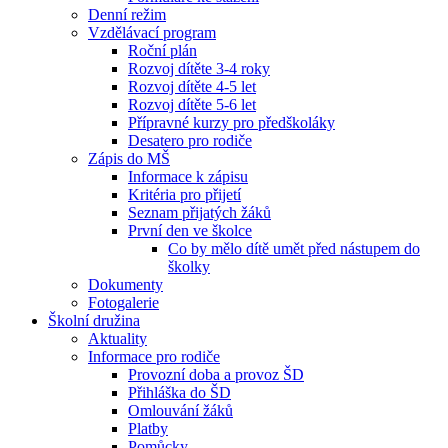
Denní režim
Vzdělávací program
Roční plán
Rozvoj dítěte 3-4 roky
Rozvoj dítěte 4-5 let
Rozvoj dítěte 5-6 let
Přípravné kurzy pro předškoláky
Desatero pro rodiče
Zápis do MŠ
Informace k zápisu
Kritéria pro přijetí
Seznam přijatých žáků
První den ve školce
Co by mělo dítě umět před nástupem do
školky
Dokumenty
Fotogalerie
Školní družina
Aktuality
Informace pro rodiče
Provozní doba a provoz ŠD
Přihláška do ŠD
Omlouvání žáků
Platby
Pomůcky