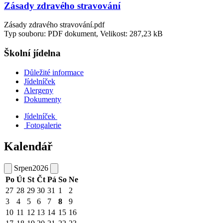
Zásady zdravého stravování
Zásady zdravého stravování.pdf
Typ souboru: PDF dokument, Velikost: 287,23 kB
Školní jídelna
Důležité informace
Jídelníček
Alergeny
Dokumenty
Jídelníček
Fotogalerie
Kalendář
Srpen
2026
Po
Út
St
Čt
Pá
So
Ne
27
28
29
30
31
1
2
3
4
5
6
7
8
9
10
11
12
13
14
15
16