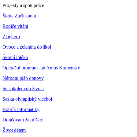
Projekty a spolupráce
Škola Začít spolu
Rodiče vítáni
Zlatý erb
Ovoce a zelenina do škol
Školní mléko
Operační program Jan Amos Komenský
Národní plán obnovy
Se sokolem do života
Sazka olympijský víceboj
Bobřík informatiky
Doučování žáků škol
Život dětem