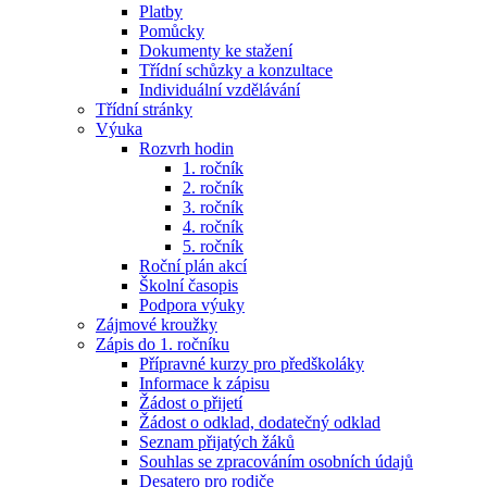
Platby
Pomůcky
Dokumenty ke stažení
Třídní schůzky a konzultace
Individuální vzdělávání
Třídní stránky
Výuka
Rozvrh hodin
1. ročník
2. ročník
3. ročník
4. ročník
5. ročník
Roční plán akcí
Školní časopis
Podpora výuky
Zájmové kroužky
Zápis do 1. ročníku
Přípravné kurzy pro předškoláky
Informace k zápisu
Žádost o přijetí
Žádost o odklad, dodatečný odklad
Seznam přijatých žáků
Souhlas se zpracováním osobních údajů
Desatero pro rodiče