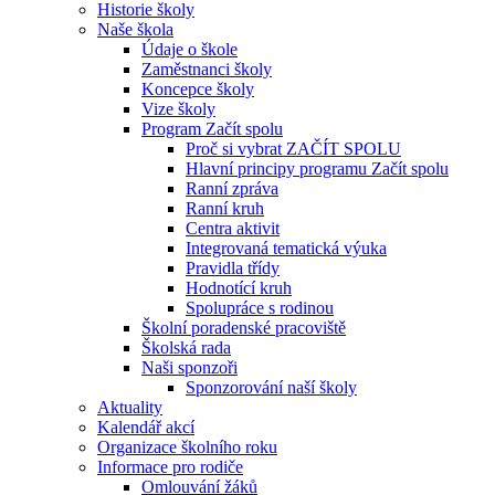
Historie školy
Naše škola
Údaje o škole
Zaměstnanci školy
Koncepce školy
Vize školy
Program Začít spolu
Proč si vybrat ZAČÍT SPOLU
Hlavní principy programu Začít spolu
Ranní zpráva
Ranní kruh
Centra aktivit
Integrovaná tematická výuka
Pravidla třídy
Hodnotící kruh
Spolupráce s rodinou
Školní poradenské pracoviště
Školská rada
Naši sponzoři
Sponzorování naší školy
Aktuality
Kalendář akcí
Organizace školního roku
Informace pro rodiče
Omlouvání žáků