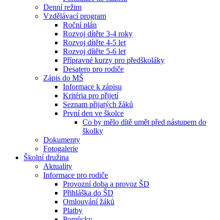
Denní režim
Vzdělávací program
Roční plán
Rozvoj dítěte 3-4 roky
Rozvoj dítěte 4-5 let
Rozvoj dítěte 5-6 let
Přípravné kurzy pro předškoláky
Desatero pro rodiče
Zápis do MŠ
Informace k zápisu
Kritéria pro přijetí
Seznam přijatých žáků
První den ve školce
Co by mělo dítě umět před nástupem do
školky
Dokumenty
Fotogalerie
Školní družina
Aktuality
Informace pro rodiče
Provozní doba a provoz ŠD
Přihláška do ŠD
Omlouvání žáků
Platby
Pomůcky