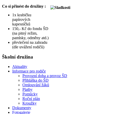
Co si přinést do družiny :
1x krabičku
papírových
kapesníčků
150,- Kč do fondu ŠD
(na pitný režim,
pamlsky, odměny atd.)
převlečení na zahradu
(dle uvážení rodičů)
Školní družina
Aktuality
Informace pro rodiče
Provozní doba a provoz ŠD
Přihláška do ŠD
Omlouvání žáků
Platby
Pomůcky
Roční plán
Kroužky
Dokumenty
Fotogalerie