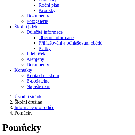
Roční plán
Kroužky
Dokumenty
Fotogalerie
Školní jídelna
Důležité informace
Obecné informace
Přihlašování a odhlašování obědů
Platby
Jídelníček
Alergeny
Dokumenty
Kontakty
Kontakt na školu
E-podatelna
Napište nám
Úvodní stránka
Školní družina
Informace pro rodiče
Pomůcky
Pomůcky