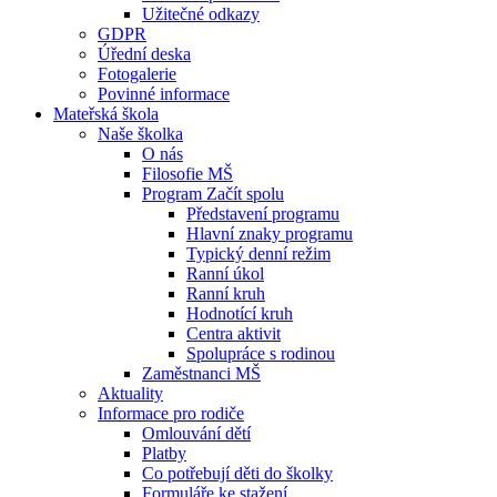
Užitečné odkazy
GDPR
Úřední deska
Fotogalerie
Povinné informace
Mateřská škola
Naše školka
O nás
Filosofie MŠ
Program Začít spolu
Představení programu
Hlavní znaky programu
Typický denní režim
Ranní úkol
Ranní kruh
Hodnotící kruh
Centra aktivit
Spolupráce s rodinou
Zaměstnanci MŠ
Aktuality
Informace pro rodiče
Omlouvání dětí
Platby
Co potřebují děti do školky
Formuláře ke stažení