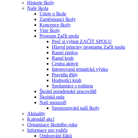
Historie školy
Naše škola
Údaje o škole
Zaměstnanci školy
Koncepce školy
Vize školy
Program Začít spolu
Proč si vybrat ZAČÍT SPOLU
Hlavní principy programu Začít spolu
Ranní zpráva
Ranní kruh
Centra aktivit
Integrovaná tematická výuka
Pravidla třídy
Hodnotící kruh
Spolupráce s rodinou
Školní poradenské pracoviště
Školská rada
Naši sponzoři
Sponzorování naší školy
Aktuality
Kalendář akcí
Organizace školního roku
Informace pro rodiče
Omlouvání žáků