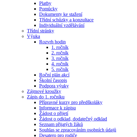
Platby
Pomůcky
Dokumenty ke stažení
Třídní schůzky a konzultace
Individuální vzdělávání
Třídní stránky
Výuka
Rozvrh hodin
1. ročník
2. ročník
3. ročník
4. ročník
5. ročník
Roční plán akcí
Školní časopis
Podpora výuky
Zájmové kroužky
Zápis do 1. ročníku
Přípravné kurzy pro předškoláky
Informace k zápisu
Žádost o přijetí
Žádost o odklad, dodatečný odklad
Seznam přijatých žáků
Souhlas se zpracováním osobních údajů
Desatero pro rodiče