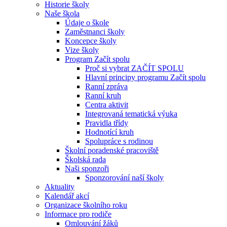
Historie školy
Naše škola
Údaje o škole
Zaměstnanci školy
Koncepce školy
Vize školy
Program Začít spolu
Proč si vybrat ZAČÍT SPOLU
Hlavní principy programu Začít spolu
Ranní zpráva
Ranní kruh
Centra aktivit
Integrovaná tematická výuka
Pravidla třídy
Hodnotící kruh
Spolupráce s rodinou
Školní poradenské pracoviště
Školská rada
Naši sponzoři
Sponzorování naší školy
Aktuality
Kalendář akcí
Organizace školního roku
Informace pro rodiče
Omlouvání žáků