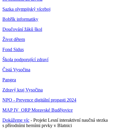
Sazka olympijský víceboj
Bobřík informatiky
Doučování žáků škol
Život dětem
Fond Sidus
Škola podporující zdraví
Čistá Vysočina
Pangea
Zdravý kraj Vysočina
NPO - Prevence digitální propasti 2024
MAP IV_ORP Moravské Budějovice
Dokážeme víc
- Projekt Lesní interaktivní naučná stezka
s přírodními herními prvky v Blatnici