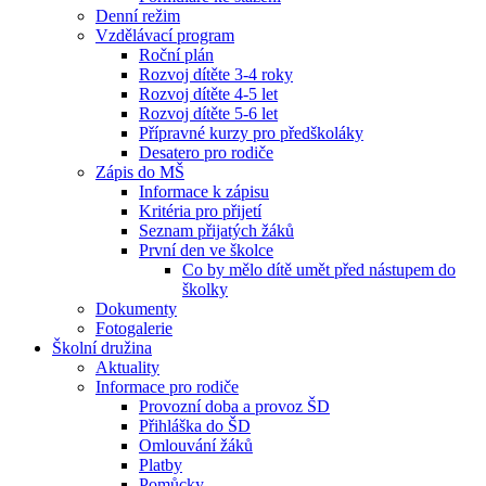
Denní režim
Vzdělávací program
Roční plán
Rozvoj dítěte 3-4 roky
Rozvoj dítěte 4-5 let
Rozvoj dítěte 5-6 let
Přípravné kurzy pro předškoláky
Desatero pro rodiče
Zápis do MŠ
Informace k zápisu
Kritéria pro přijetí
Seznam přijatých žáků
První den ve školce
Co by mělo dítě umět před nástupem do
školky
Dokumenty
Fotogalerie
Školní družina
Aktuality
Informace pro rodiče
Provozní doba a provoz ŠD
Přihláška do ŠD
Omlouvání žáků
Platby
Pomůcky