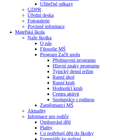
Užitečné odkazy
GDPR
Úřední deska
Fotogalerie
Povinné informace
Mateřská škola
Naše školka
O nás
Filosofie MŠ
Program Začít spolu
Představení programu
Hlavní znaky programu
Typický denní režim
Ranní úkol
Ranní kruh
Hodnotící kruh
Centra aktivit
Spolupráce s rodinou
Zaměstnanci MŠ
Aktuality
Informace pro rodiče
Omlouvání dětí
Platby
Co potřebují děti do školky
Formuláře ke stažení