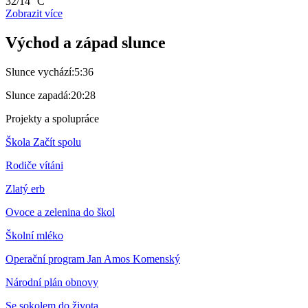
32/14 °C
Zobrazit více
Východ a západ slunce
Slunce vychází:
5:36
Slunce zapadá:
20:28
Projekty a spolupráce
Škola Začít spolu
Rodiče vítáni
Zlatý erb
Ovoce a zelenina do škol
Školní mléko
Operační program Jan Amos Komenský
Národní plán obnovy
Se sokolem do života