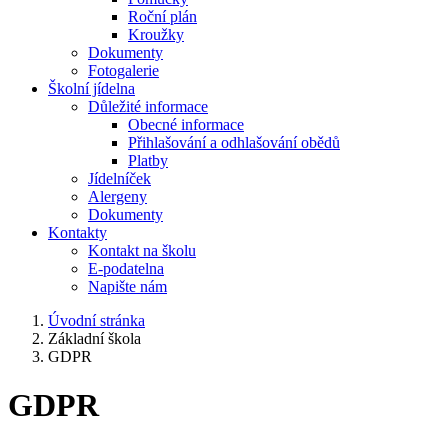
Roční plán
Kroužky
Dokumenty
Fotogalerie
Školní jídelna
Důležité informace
Obecné informace
Přihlašování a odhlašování obědů
Platby
Jídelníček
Alergeny
Dokumenty
Kontakty
Kontakt na školu
E-podatelna
Napište nám
Úvodní stránka
Základní škola
GDPR
GDPR