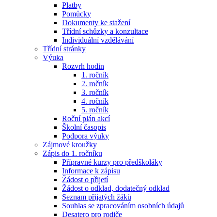
Platby
Pomůcky
Dokumenty ke stažení
Třídní schůzky a konzultace
Individuální vzdělávání
Třídní stránky
Výuka
Rozvrh hodin
1. ročník
2. ročník
3. ročník
4. ročník
5. ročník
Roční plán akcí
Školní časopis
Podpora výuky
Zájmové kroužky
Zápis do 1. ročníku
Přípravné kurzy pro předškoláky
Informace k zápisu
Žádost o přijetí
Žádost o odklad, dodatečný odklad
Seznam přijatých žáků
Souhlas se zpracováním osobních údajů
Desatero pro rodiče