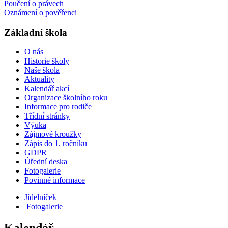
Poučení o právech
Oznámení o pověřenci
Základní škola
O nás
Historie školy
Naše škola
Aktuality
Kalendář akcí
Organizace školního roku
Informace pro rodiče
Třídní stránky
Výuka
Zájmové kroužky
Zápis do 1. ročníku
GDPR
Úřední deska
Fotogalerie
Povinné informace
Jídelníček
Fotogalerie