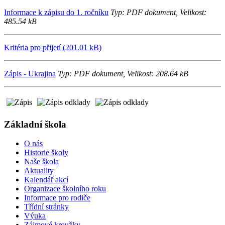
Informace k zápisu do 1. ročníku
Typ: PDF dokument, Velikost:
485.54 kB
Kritéria pro přijetí (201.01 kB)
Zápis - Ukrajina
Typ: PDF dokument, Velikost: 208.64 kB
Základní škola
O nás
Historie školy
Naše škola
Aktuality
Kalendář akcí
Organizace školního roku
Informace pro rodiče
Třídní stránky
Výuka
Zájmové kroužky