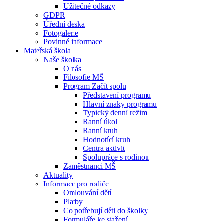
Užitečné odkazy
GDPR
Úřední deska
Fotogalerie
Povinné informace
Mateřská škola
Naše školka
O nás
Filosofie MŠ
Program Začít spolu
Představení programu
Hlavní znaky programu
Typický denní režim
Ranní úkol
Ranní kruh
Hodnotící kruh
Centra aktivit
Spolupráce s rodinou
Zaměstnanci MŠ
Aktuality
Informace pro rodiče
Omlouvání dětí
Platby
Co potřebují děti do školky
Formuláře ke stažení