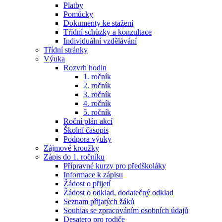
Platby
Pomůcky
Dokumenty ke stažení
Třídní schůzky a konzultace
Individuální vzdělávání
Třídní stránky
Výuka
Rozvrh hodin
1. ročník
2. ročník
3. ročník
4. ročník
5. ročník
Roční plán akcí
Školní časopis
Podpora výuky
Zájmové kroužky
Zápis do 1. ročníku
Přípravné kurzy pro předškoláky
Informace k zápisu
Žádost o přijetí
Žádost o odklad, dodatečný odklad
Seznam přijatých žáků
Souhlas se zpracováním osobních údajů
Desatero pro rodiče