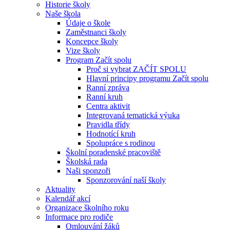
Historie školy
Naše škola
Údaje o škole
Zaměstnanci školy
Koncepce školy
Vize školy
Program Začít spolu
Proč si vybrat ZAČÍT SPOLU
Hlavní principy programu Začít spolu
Ranní zpráva
Ranní kruh
Centra aktivit
Integrovaná tematická výuka
Pravidla třídy
Hodnotící kruh
Spolupráce s rodinou
Školní poradenské pracoviště
Školská rada
Naši sponzoři
Sponzorování naší školy
Aktuality
Kalendář akcí
Organizace školního roku
Informace pro rodiče
Omlouvání žáků