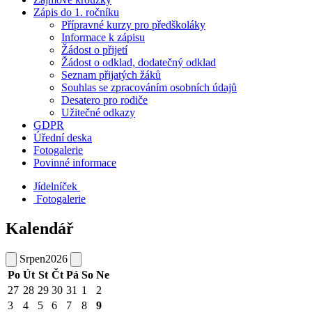
Zápis do 1. ročníku
Přípravné kurzy pro předškoláky
Informace k zápisu
Žádost o přijetí
Žádost o odklad, dodatečný odklad
Seznam přijatých žáků
Souhlas se zpracováním osobních údajů
Desatero pro rodiče
Užitečné odkazy
GDPR
Úřední deska
Fotogalerie
Povinné informace
Jídelníček
Fotogalerie
Kalendář
Srpen
2026
Po
Út
St
Čt
Pá
So
Ne
27
28
29
30
31
1
2
3
4
5
6
7
8
9