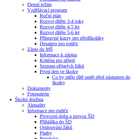
Denní režim
Vzdělávací program
Roční plán
Rozvoj dítěte 3-4 roky
Rozvoj dítěte 4-5 let
Rozvoj dítěte 5-6 let
Přípravné kurzy pro předškoláky
Desatero pro rodiče
Zápis do MŠ
Informace k zápisu
Kritéria pro přijetí
Seznam přijatých žáků
První den ve školce
Co by mělo dítě umět před nástupem do
školky
Dokumenty
Fotogalerie
Školní družina
Aktuality
Informace pro rodiče
Provozní doba a provoz ŠD
Přihláška do ŠD
Omlouvání žáků
Platby
Pomůcky