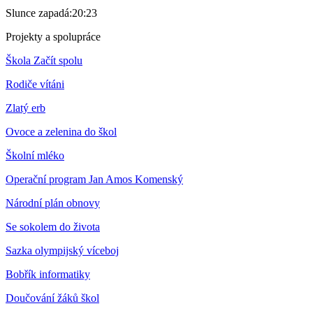
Slunce zapadá:
20:23
Projekty a spolupráce
Škola Začít spolu
Rodiče vítáni
Zlatý erb
Ovoce a zelenina do škol
Školní mléko
Operační program Jan Amos Komenský
Národní plán obnovy
Se sokolem do života
Sazka olympijský víceboj
Bobřík informatiky
Doučování žáků škol