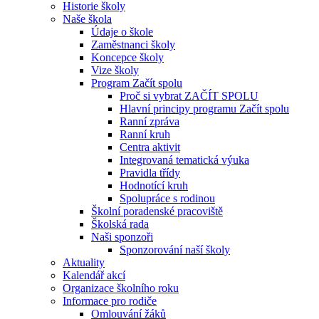
Historie školy
Naše škola
Údaje o škole
Zaměstnanci školy
Koncepce školy
Vize školy
Program Začít spolu
Proč si vybrat ZAČÍT SPOLU
Hlavní principy programu Začít spolu
Ranní zpráva
Ranní kruh
Centra aktivit
Integrovaná tematická výuka
Pravidla třídy
Hodnotící kruh
Spolupráce s rodinou
Školní poradenské pracoviště
Školská rada
Naši sponzoři
Sponzorování naší školy
Aktuality
Kalendář akcí
Organizace školního roku
Informace pro rodiče
Omlouvání žáků