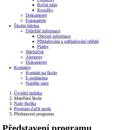
Roční plán
Kroužky
Dokumenty
Fotogalerie
Školní jídelna
Důležité informace
Obecné informace
Přihlašování a odhlašování obědů
Platby
Jídelníček
Alergeny
Dokumenty
Kontakty
Kontakt na školu
E-podatelna
Napište nám
Úvodní stránka
Mateřská škola
Naše školka
Program Začít spolu
Představení programu
Představení programu