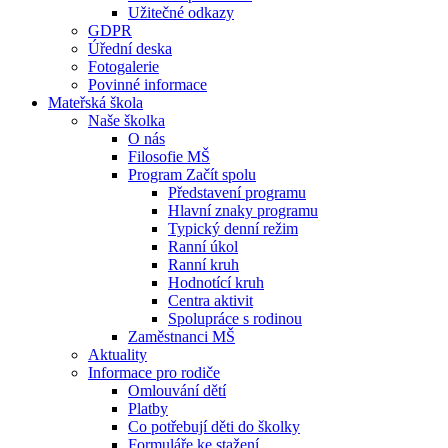
Užitečné odkazy
GDPR
Úřední deska
Fotogalerie
Povinné informace
Mateřská škola
Naše školka
O nás
Filosofie MŠ
Program Začít spolu
Představení programu
Hlavní znaky programu
Typický denní režim
Ranní úkol
Ranní kruh
Hodnotící kruh
Centra aktivit
Spolupráce s rodinou
Zaměstnanci MŠ
Aktuality
Informace pro rodiče
Omlouvání dětí
Platby
Co potřebují děti do školky
Formuláře ke stažení