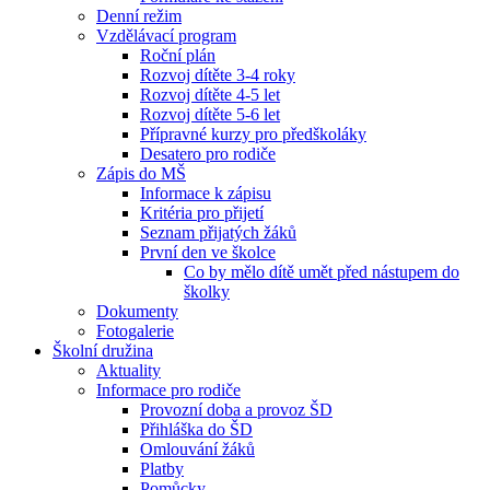
Denní režim
Vzdělávací program
Roční plán
Rozvoj dítěte 3-4 roky
Rozvoj dítěte 4-5 let
Rozvoj dítěte 5-6 let
Přípravné kurzy pro předškoláky
Desatero pro rodiče
Zápis do MŠ
Informace k zápisu
Kritéria pro přijetí
Seznam přijatých žáků
První den ve školce
Co by mělo dítě umět před nástupem do
školky
Dokumenty
Fotogalerie
Školní družina
Aktuality
Informace pro rodiče
Provozní doba a provoz ŠD
Přihláška do ŠD
Omlouvání žáků
Platby
Pomůcky