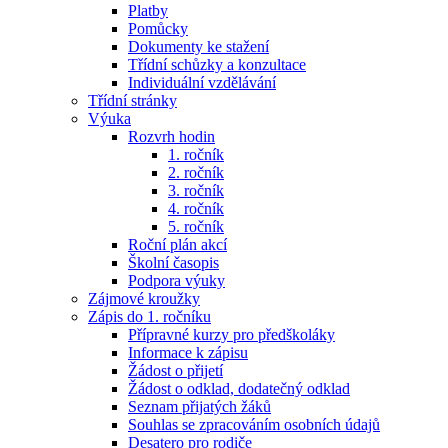
Platby
Pomůcky
Dokumenty ke stažení
Třídní schůzky a konzultace
Individuální vzdělávání
Třídní stránky
Výuka
Rozvrh hodin
1. ročník
2. ročník
3. ročník
4. ročník
5. ročník
Roční plán akcí
Školní časopis
Podpora výuky
Zájmové kroužky
Zápis do 1. ročníku
Přípravné kurzy pro předškoláky
Informace k zápisu
Žádost o přijetí
Žádost o odklad, dodatečný odklad
Seznam přijatých žáků
Souhlas se zpracováním osobních údajů
Desatero pro rodiče