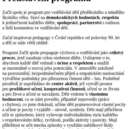
Začít spolu je program pro vzdělávání dětí předškolního a mladšího
školního věku. Staví na
demokratických hodnotách
,
respektu
k jedinečnosti každého dítěte,
spolupráci
,
partnerství
s rodinou
a širší komunitou ve vzdělávání dětí.
Začal inspirovat pedagogy v České republice od poloviny 90. let
a těší se stále větší oblibě.
Program Začít spolu propaguje výchovu a vzdělávání jako
celistvý
proces
, jenž zasahuje celou osobnost dítěte. Usilujeme o to,
abychom každé dítě vnímali s
úctou a respektem
a snažili
se maximálně o rozvoj jeho potenciálu. V atmosféře založené
na porozumění, bezpodmínečném přijetí a empatickém naslouchání
vytváříme podmínky pro přirozenou činnost dětí – hru. Podnětné
prostředí je uspořádáno do
center aktivit
, jež vytváří prostor
pro
prožitkové učení
,
kooperativní činnosti
, učení se ze života
a pro život a učení se navzájem. Děti vedeme k
vlastnímu
hodnocení
, co se nám povedlo, případně nepovedlo (práce
s chybou), co jsme dokázali, učíme děti pojmenovávat vlastní pocity
a učíme je pocity i vyjádřit – slovně, symboly. Děti mají příležitost
učit se způsobem, který vyhovuje individuálnímu stylu každého
s respektováním délky, rychlosti, podílu aktivity i pasivity. Mají
příležitost se učit mnoha způsoby s využitím nabídkové škály