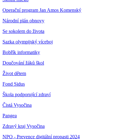
Operační program Jan Amos Komenský
Národní plán obnovy
Se sokolem do života
Sazka olympijský víceboj
Bobřík informatiky
Doučování žáků škol
Život dětem
Fond Sidus
Škola podporující zdraví
Čistá Vysočina
Pangea
Zdravý kraj Vysočina
NPO - Prevence digitální propasti 2024