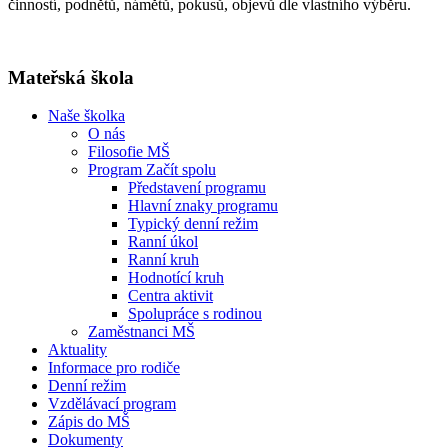
činností, podnětů, námětů, pokusů, objevů dle vlastního výběru.
Mateřská škola
Naše školka
O nás
Filosofie MŠ
Program Začít spolu
Představení programu
Hlavní znaky programu
Typický denní režim
Ranní úkol
Ranní kruh
Hodnotící kruh
Centra aktivit
Spolupráce s rodinou
Zaměstnanci MŠ
Aktuality
Informace pro rodiče
Denní režim
Vzdělávací program
Zápis do MŠ
Dokumenty