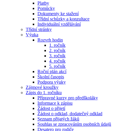
Platby
Pomůcky
Dokumenty ke stažení
Třídní schůzky a konzultace
Individuální vzdělávání
Třídní stránky
Výuka
Rozvrh hodin
1. ročník
2. ročník
3. ročník
4. ročník
5. ročník
Roční plán akcí
Školní časopis
Podpora výuky
Zájmové kroužky
Zápis do 1. ročníku
Přípravné kurzy pro předškoláky
Informace k zápisu
Žádost o přijetí
Žádost o odklad, dodatečný odklad
Seznam přijatých žáků
Souhlas se zpracováním osobních údajů
Desatero pro rodiče