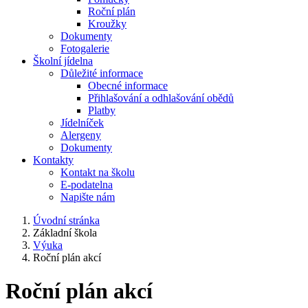
Roční plán
Kroužky
Dokumenty
Fotogalerie
Školní jídelna
Důležité informace
Obecné informace
Přihlašování a odhlašování obědů
Platby
Jídelníček
Alergeny
Dokumenty
Kontakty
Kontakt na školu
E-podatelna
Napište nám
Úvodní stránka
Základní škola
Výuka
Roční plán akcí
Roční plán akcí