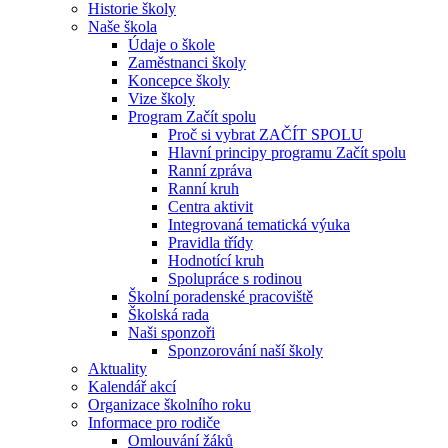
Historie školy
Naše škola
Údaje o škole
Zaměstnanci školy
Koncepce školy
Vize školy
Program Začít spolu
Proč si vybrat ZAČÍT SPOLU
Hlavní principy programu Začít spolu
Ranní zpráva
Ranní kruh
Centra aktivit
Integrovaná tematická výuka
Pravidla třídy
Hodnotící kruh
Spolupráce s rodinou
Školní poradenské pracoviště
Školská rada
Naši sponzoři
Sponzorování naší školy
Aktuality
Kalendář akcí
Organizace školního roku
Informace pro rodiče
Omlouvání žáků