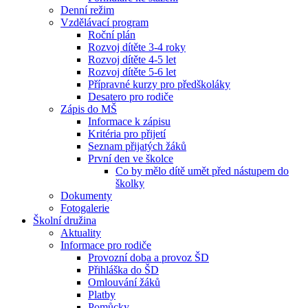
Denní režim
Vzdělávací program
Roční plán
Rozvoj dítěte 3-4 roky
Rozvoj dítěte 4-5 let
Rozvoj dítěte 5-6 let
Přípravné kurzy pro předškoláky
Desatero pro rodiče
Zápis do MŠ
Informace k zápisu
Kritéria pro přijetí
Seznam přijatých žáků
První den ve školce
Co by mělo dítě umět před nástupem do
školky
Dokumenty
Fotogalerie
Školní družina
Aktuality
Informace pro rodiče
Provozní doba a provoz ŠD
Přihláška do ŠD
Omlouvání žáků
Platby
Pomůcky