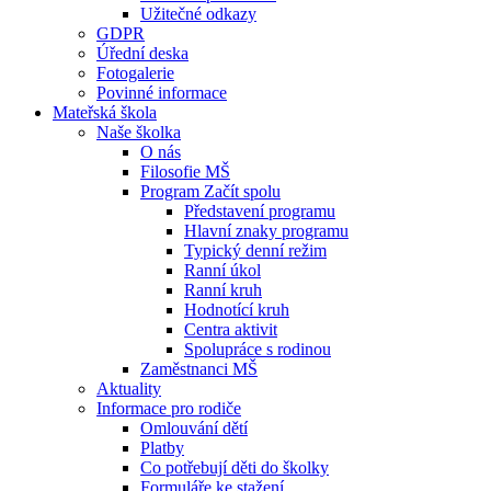
Užitečné odkazy
GDPR
Úřední deska
Fotogalerie
Povinné informace
Mateřská škola
Naše školka
O nás
Filosofie MŠ
Program Začít spolu
Představení programu
Hlavní znaky programu
Typický denní režim
Ranní úkol
Ranní kruh
Hodnotící kruh
Centra aktivit
Spolupráce s rodinou
Zaměstnanci MŠ
Aktuality
Informace pro rodiče
Omlouvání dětí
Platby
Co potřebují děti do školky
Formuláře ke stažení