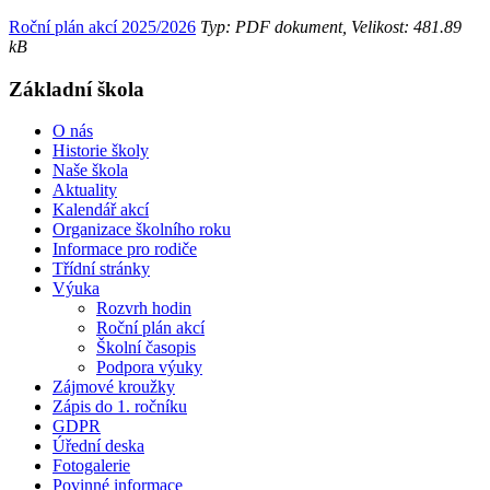
Roční plán akcí 2025/2026
Typ: PDF dokument, Velikost: 481.89
kB
Základní škola
O nás
Historie školy
Naše škola
Aktuality
Kalendář akcí
Organizace školního roku
Informace pro rodiče
Třídní stránky
Výuka
Rozvrh hodin
Roční plán akcí
Školní časopis
Podpora výuky
Zájmové kroužky
Zápis do 1. ročníku
GDPR
Úřední deska
Fotogalerie
Povinné informace