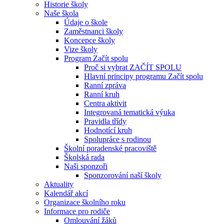
Historie školy
Naše škola
Údaje o škole
Zaměstnanci školy
Koncepce školy
Vize školy
Program Začít spolu
Proč si vybrat ZAČÍT SPOLU
Hlavní principy programu Začít spolu
Ranní zpráva
Ranní kruh
Centra aktivit
Integrovaná tematická výuka
Pravidla třídy
Hodnotící kruh
Spolupráce s rodinou
Školní poradenské pracoviště
Školská rada
Naši sponzoři
Sponzorování naší školy
Aktuality
Kalendář akcí
Organizace školního roku
Informace pro rodiče
Omlouvání žáků