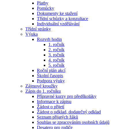
Platby
Pomůcky
Dokumenty ke stažení
Třídní schůzky a konzultace
Individuální vzdělávání
Třídní stránky
Výuka
Rozvrh hodin
1. ročník
2. ročník
3. ročník
4. ročník
5. ročník
Roční plán akcí
Školní časopis
Podpora výuky
Zájmové kroužky
Zápis do 1. ročníku
Přípravné kurzy pro předškoláky
Informace k zápisu
Žádost o přijetí
Žádost o odklad, dodatečný odklad
Seznam přijatých žáků
Souhlas se zpracováním osobních údajů
Desatero pro rodiče