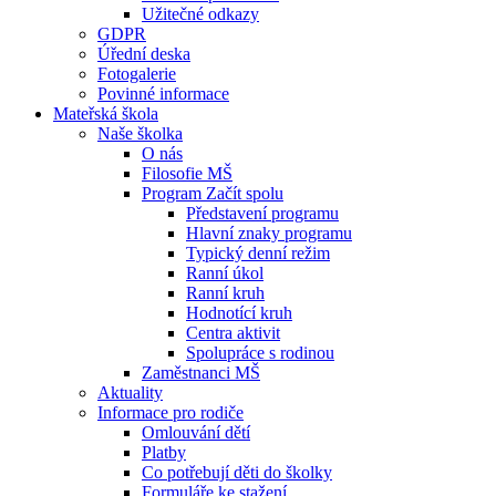
Užitečné odkazy
GDPR
Úřední deska
Fotogalerie
Povinné informace
Mateřská škola
Naše školka
O nás
Filosofie MŠ
Program Začít spolu
Představení programu
Hlavní znaky programu
Typický denní režim
Ranní úkol
Ranní kruh
Hodnotící kruh
Centra aktivit
Spolupráce s rodinou
Zaměstnanci MŠ
Aktuality
Informace pro rodiče
Omlouvání dětí
Platby
Co potřebují děti do školky
Formuláře ke stažení