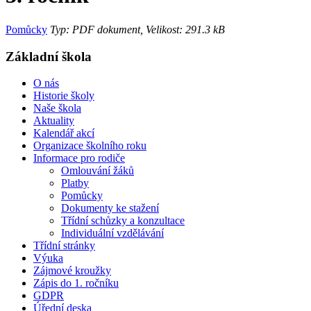
Pomůcky
Typ: PDF dokument, Velikost: 291.3 kB
Základní škola
O nás
Historie školy
Naše škola
Aktuality
Kalendář akcí
Organizace školního roku
Informace pro rodiče
Omlouvání žáků
Platby
Pomůcky
Dokumenty ke stažení
Třídní schůzky a konzultace
Individuální vzdělávání
Třídní stránky
Výuka
Zájmové kroužky
Zápis do 1. ročníku
GDPR
Úřední deska