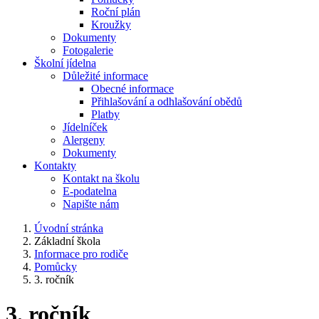
Roční plán
Kroužky
Dokumenty
Fotogalerie
Školní jídelna
Důležité informace
Obecné informace
Přihlašování a odhlašování obědů
Platby
Jídelníček
Alergeny
Dokumenty
Kontakty
Kontakt na školu
E-podatelna
Napište nám
Úvodní stránka
Základní škola
Informace pro rodiče
Pomůcky
3. ročník
3. ročník