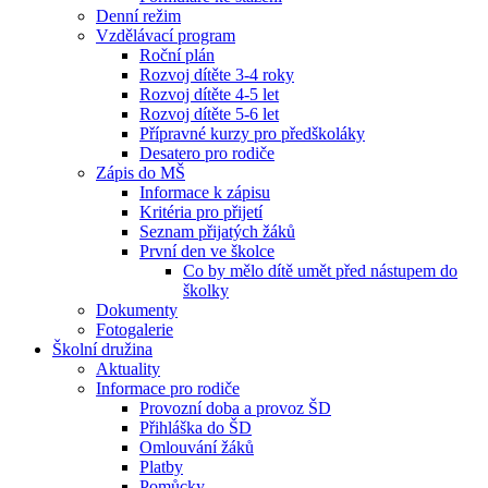
Denní režim
Vzdělávací program
Roční plán
Rozvoj dítěte 3-4 roky
Rozvoj dítěte 4-5 let
Rozvoj dítěte 5-6 let
Přípravné kurzy pro předškoláky
Desatero pro rodiče
Zápis do MŠ
Informace k zápisu
Kritéria pro přijetí
Seznam přijatých žáků
První den ve školce
Co by mělo dítě umět před nástupem do
školky
Dokumenty
Fotogalerie
Školní družina
Aktuality
Informace pro rodiče
Provozní doba a provoz ŠD
Přihláška do ŠD
Omlouvání žáků
Platby
Pomůcky